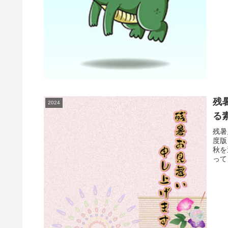
残
2024
る
残暑
度版
秋を
って