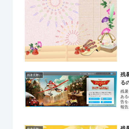
残
残暑見舞い
る
残暑
ある
告を
報告
残
残暑見舞い