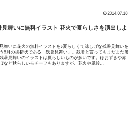
2014.07.18
暑見舞いに無料イラスト 花火で夏らしさを演出しよ
見舞いに花火の無料イラストを♪夏らしくて涼しげな残暑見舞いを
う8月の挨拶状である「残暑見舞い」。残暑と言ってもまだまだ暑
残暑見舞いのイラストは夏らしいものが多いです。ほおずきや赤
ぼなど秋らしいモチーフもありますが、花火や風鈴...