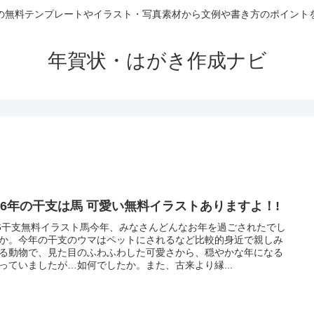
の無料テンプレートやイラスト・写真素材から文例や書き方のポイント
年賀状・はがき作成ナビ
026年の干支は馬 可愛い無料イラストありますよ！!
26干支無料イラスト馬今年、みなさんどんなお年を過ごされたでし
か。今年の干支のウマはペットにされるなど比較的身近で親しみ
る動物で、見た目のふわふわした可愛さから、穏やかな年になる
っていましたが…如何でしたか。また、古来より縁...