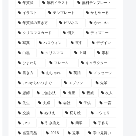
年賀状
無料イラスト
無料テンプレート
イラスト
テンプレート
かもめーる
年賀状の書き方
ビジネス
かわいい
クリスマスカード
例文
ディズニー
写真
ハロウィン
喪中
デザイン
白黒
クリスマス
上司
素材
ひまわり
フレーム
キャラクター
書き方
おしゃれ
英語
メッセージ
いつからいつまで
エプソン
先輩
恩師
ご無沙汰
出産
親戚
友人
先生
夫婦
会社
子供
一言
交換
ぬりえ
切り絵
コウモリ
いつ
引き換え
簡単
手作り
当選商品
2016
返事
寒中見舞い