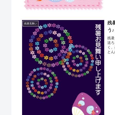
残
残暑見舞い
う♪
残暑
送ろ
く、
とん