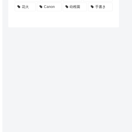
花火
Canon
幼稚園
手書き