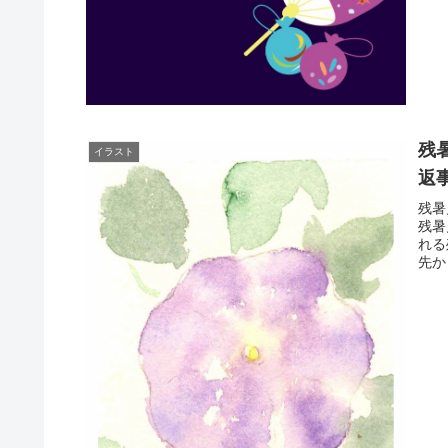
残
イラスト
返
残暑
残暑
れる
先か