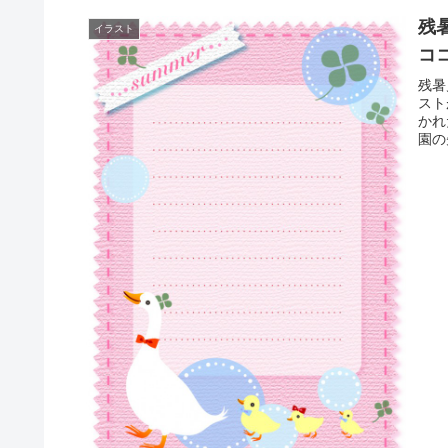
残
イラスト
コ
残暑
スト
かれ
園の