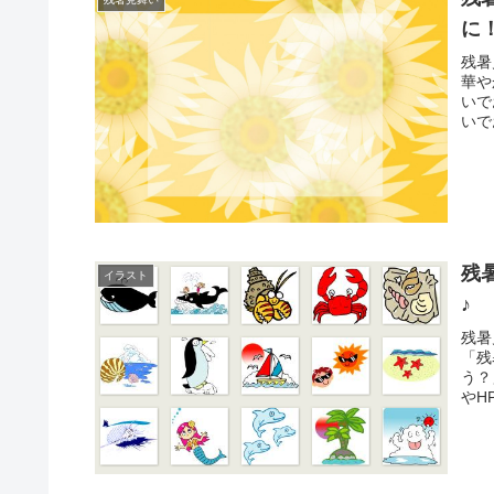
に
残暑
華や
いで
いで
残
イラスト
♪
残暑
「残
う？
やH