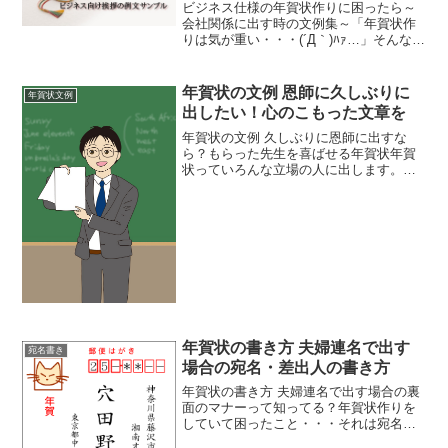
ビジネス仕様の年賀状作りに困ったら～
会社関係に出す時の文例集～「年賀状作
りは気が重い・・・(´Д｀)ﾊｧ…」そんな風
に思っている人、意外と多いはずです。
友人に出す物はなんとかできても、取引
先や会社の上司宛のものはなかなか気が
年賀状の文例 恩師に久しぶりに
年賀状文例
進まないもの。人...
出したい！心のこもった文章を
年賀状の文例 久しぶりに恩師に出すな
ら？もらった先生を喜ばせる年賀状年賀
状っていろんな立場の人に出します。会
社の同僚・上司・友達・親戚・知
人・・・・などなど。お世話になった恩
師にも毎年出してます。それぞれに文例
を考えたりするのがなかなか大変...
年賀状の書き方 夫婦連名で出す
宛名書き
場合の宛名・差出人の書き方
年賀状の書き方 夫婦連名で出す場合の裏
面のマナーって知ってる？年賀状作りを
していて困ったこと・・・それは宛名と
差出人欄！連名にする場合ってどうやっ