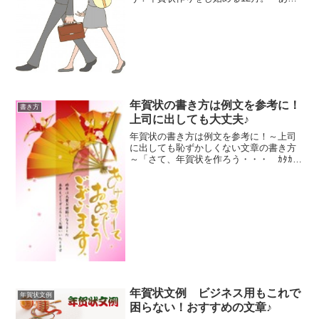
人とあの人に出して・・・」と数えてい
ると、意外とたくさんの人に出している
ことに驚かされます。友達・会社の先
輩・同僚・恩師などなど、いろ...
年賀状の書き方は例文を参考に！
書き方
上司に出しても大丈夫♪
年賀状の書き方は例文を参考に！～上司
に出しても恥ずかしくない文章の書き方
～「さて、年賀状を作ろう・・・ ｶﾀｶﾀ
(*^-^)ﾍ＿/」12月中旬になると、年賀状を
作る人が多いですね。早めに作らないと
おっくうになって、大みそかに必至に作
る・・・...
年賀状文例 ビジネス用もこれで
年賀状文例
困らない！おすすめの文章♪