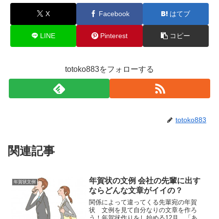
X
Facebook
はてブ
LINE
Pinterest
コピー
totoko883をフォローする
totoko883
関連記事
年賀状の文例 会社の先輩に出す
年賀状文例
ならどんな文章がイイの？
関係によって違ってくる先輩宛の年賀
状 文例を見て自分なりの文章を作ろ
う！年賀状作りをし始める12月。「あの