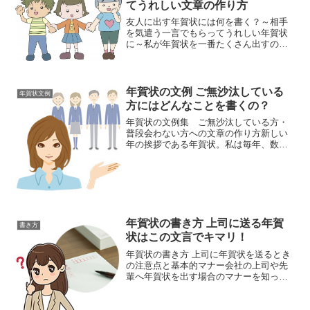
てうれしい文章の作り方
友人に出す年賀状には何を書く？～相手
を気遣う一言でもらってうれしい年賀状
に～私が年賀状を一番たくさん出すのは
「友人」です。毎年必ず年賀状を書きま
すけど、友人への年賀状が一番枚数が多
いですね。結婚している友人はなかなか
会えませんし、遠方に住ん...
年賀状の文例 ご無沙汰している
年賀状文例
方にはどんなことを書くの？
年賀状の文例集 ご無沙汰している方・
普段会わない方への文章の作り方新しい
年の挨拶である年賀状。私は毎年、数十
枚程度は出しています。年賀状を出すの
は以前の職場の人たち・遠くに住んでい
る友人・お世話になった先生などなど。
普段はなかなか会えない方...
年賀状の書き方 上司に送る年賀
書き方
状はこの文言でキマリ！
年賀状の書き方 上司に年賀状を送るとき
の注意点と基本的マナー会社の上司や先
輩へ年賀状を出す場合のマナーを知って
いますか？社会人になりたての頃は年賀
状も気を使うもの。上司に出す年賀状は
特に気になります。文言はこれであって