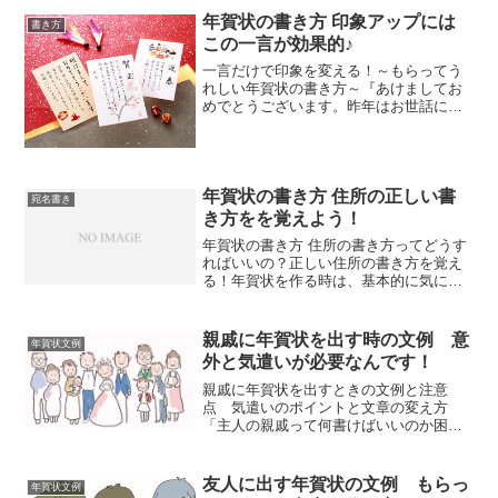
年賀状の書き方 印象アップには
書き方
この一言が効果的♪
一言だけで印象を変える！～もらってう
れしい年賀状の書き方～『あけましてお
めでとうございます。昨年はお世話にな
りました。今年もよろしくお願いいたし
ます。』・・・・↑こんな年賀状をもらう
と、「なんだかなー(-_-;)」という気持ち
になったりしま...
年賀状の書き方 住所の正しい書
宛名書き
き方をを覚えよう！
年賀状の書き方 住所の書き方ってどうす
ればいいの？正しい住所の書き方を覚え
る！年賀状を作る時は、基本的に気にな
るのは「裏面のデザイン」。表面（住所
などを書く面）は、あまり気にしません
よね。でも、初めて年賀状を作るときは
親戚に年賀状を出す時の文例 意
年賀状文例
表面の書き方や住所の書...
外と気遣いが必要なんです！
親戚に年賀状を出すときの文例と注意
点 気遣いのポイントと文章の変え方
「主人の親戚って何書けばいいのか困
る・・・(´ﾍ｀；)」結婚した女性って、相
手の親戚にも年賀状を出すことになって
文面に困る方が多いです。いろいろお世
友人に出す年賀状の文例 もらっ
年賀状文例
話になってる（と思う・・...